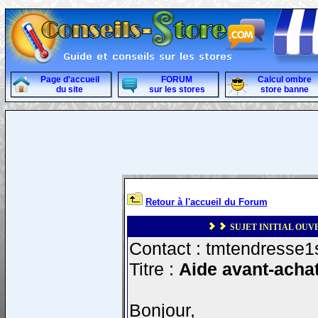
Page d'accueil
FORUM
Calcul ombre
du site
sur les stores
store banne
Retour à l'accueil du Forum
SUJET INITIAL OUVE
Contact : tmtendresse1s
Titre :
Aide avant-achat 
Bonjour,