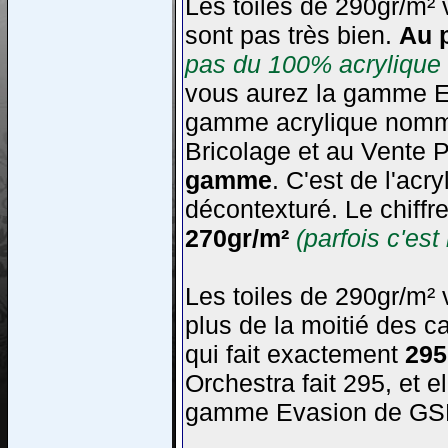
Les toiles de 290gr/m²
sont pas très bien.
Au p
pas du 100% acrylique 
vous aurez la gamme E
gamme acrylique nomm
Bricolage et au Vente P
gamme
. C'est de l'ac
décontexturé. Le chiffre
270gr/m²
(parfois c'es
Les toiles de 290gr/m²
plus de la moitié des c
qui fait exactement
295
Orchestra fait 295, et el
gamme Evasion de GS