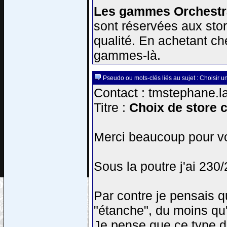
Les gammes Orchestra
sont réservées aux stor
qualité. En achetant ch
gammes-là.
Pseudo ou mots-clés liés au sujet : Choisir un
Contact : tmstephane.la
Titre :
Choix de store c
Merci beaucoup pour vo
Sous la poutre j'ai 230
Par contre je pensais 
"étanche", du moins qu'i
Je pense que ce type de