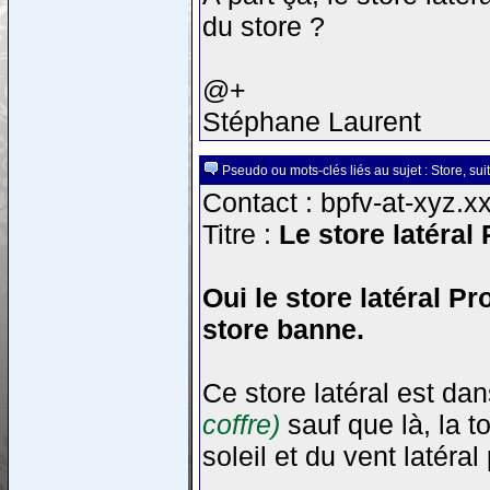
du store ?
@+
Stéphane Laurent
Pseudo ou mots-clés liés au sujet : Store, suit
Contact : bpfv-at-xyz.xx
Titre :
Le store latéral 
Oui le store latéral P
store banne.
Ce store latéral est da
coffre)
sauf que là, la t
soleil et du vent latéra