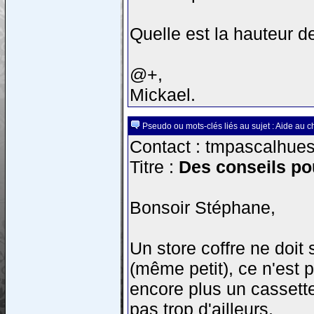
Quelle est la hauteur d
@+,
Mickael.
Pseudo ou mots-clés liés au sujet : Aide au c
Contact : tmpascalhues-
Titre :
Des conseils pou
Bonsoir Stéphane,
Un store coffre ne doit s
(même petit), ce n'est
encore plus un cassette 
pas trop d'ailleurs.