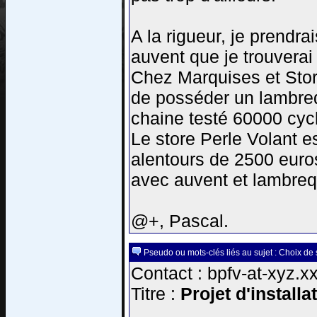
A la rigueur, je prendra
auvent que je trouverai
Chez Marquises et Stores
de posséder un lambreq
chaine testé 60000 cycl
Le store Perle Volant e
alentours de 2500 euro
avec auvent et lambreq
@+, Pascal.
Pseudo ou mots-clés liés au sujet : Choix de 
Contact : bpfv-at-xyz.xx
Titre :
Projet d'install