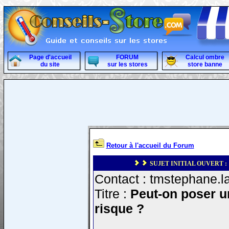
Page d'accueil
FORUM
Calcul ombre
du site
sur les stores
store banne
Retour à l'accueil du Forum
SUJET INITIAL OUVERT :
Contact : tmstephane.la
Titre :
Peut-on poser u
risque ?