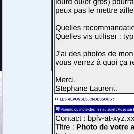
lourd ou/et gros) pourr
peux pas le mettre aille
Quelles recommandati
Quelles vis utiliser : t
J'ai des photos de mon 
vous verrez à quoi ça 
Merci.
Stephane Laurent.
LES REPONSES, CI-DESSOUS :
Pseudo ou mots-clés liés au sujet : Pose sur 
Contact : bpfv-at-xyz.xx
Titre :
Photo de votre 