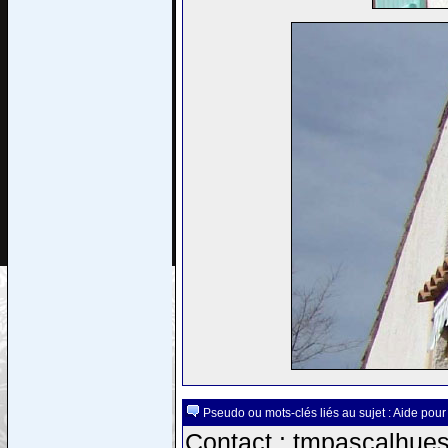
Pseudo ou mots-clés liés au sujet : Aide pour 
Contact : tmpascalhues-