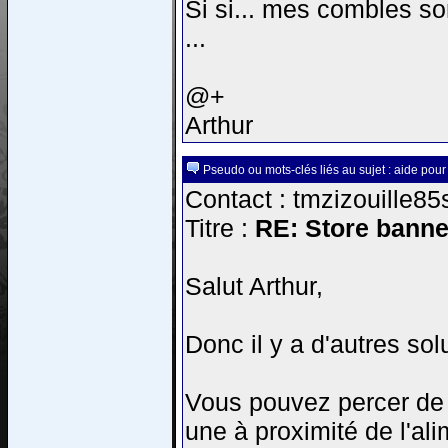
Si si... mes combles so
...
@+
Arthur
Pseudo ou mots-clés liés au sujet : aide pour
Contact : tmzizouille85
Titre :
RE: Store banne
Salut Arthur,
Donc il y a d'autres solu
Vous pouvez percer de l'
une à proximité de l'al