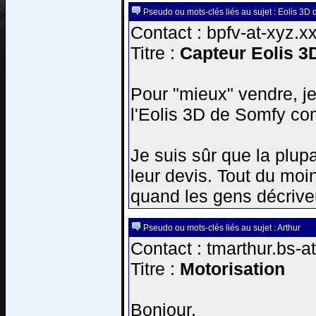
Pseudo ou mots-clés liés au sujet : Eolis 3D
Contact : bpfv-at-xyz.x
Titre :
Capteur Eolis 3
Pour "mieux" vendre, j
l'Eolis 3D de Somfy 
Je suis sûr que la plupa
leur devis. Tout du moin
quand les gens décriven
Pseudo ou mots-clés liés au sujet : Arthur
Contact : tmarthur.bs-a
Titre :
Motorisation
Bonjour,