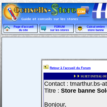
Page d'accueil
FORUM
Calcul ombre
du site
sur les stores
store banne
Retour à l'accueil du Forum
SUJET INITIAL OU
Contact : tmarthur.bs-a
Titre :
Store banne Sol
Bonjour,