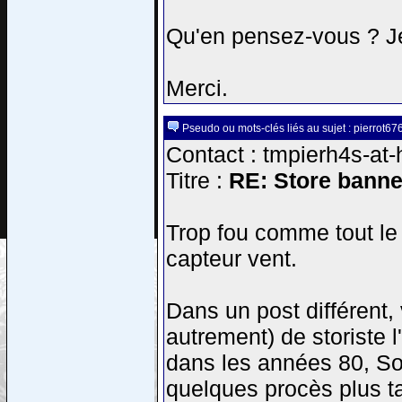
Qu'en pensez-vous ? Je
Merci.
Pseudo ou mots-clés liés au sujet : pierrot67
Contact : tmpierh4s-at-
Titre :
RE: Store banne
Trop fou comme tout le m
capteur vent.
Dans un post différent,
autrement) de storiste l
dans les années 80, So
quelques procès plus t