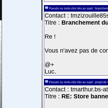
Pseudo ou mots-clés liés au sujet : branche
Contact : tmzizouille85
Titre :
Branchement du
Re !
Vous n'avez pas de co
@+
Luc.
Pseudo ou mots-clés liés au sujet : projet de
Contact : tmarthur.bs-a
Titre :
RE: Store banne