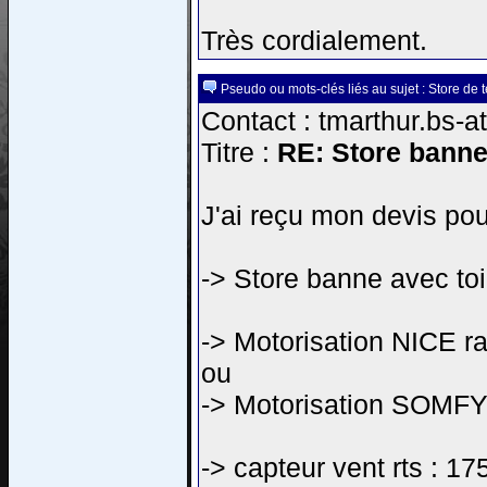
Très cordialement.
Pseudo ou mots-clés liés au sujet : Store de 
Contact : tmarthur.bs-a
Titre :
RE: Store banne
J'ai reçu mon devis pou
-> Store banne avec to
-> Motorisation NICE r
ou
-> Motorisation SOMFY 
-> capteur vent rts : 17