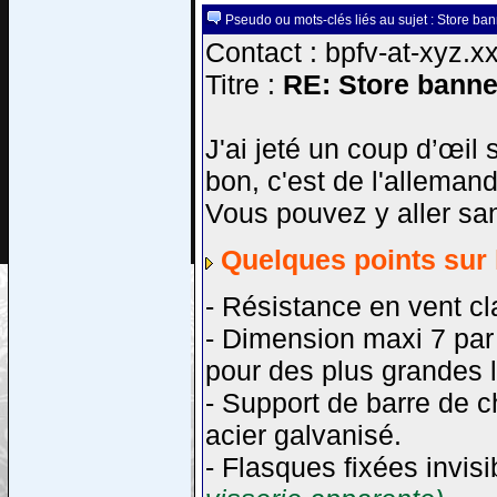
Pseudo ou mots-clés liés au sujet : Store ba
Contact : bpfv-at-xyz.x
Titre :
RE: Store banne
J'ai jeté un coup d’œil 
bon, c'est de l'allemand
Vous pouvez y aller sa
Quelques points sur 
- Résistance en vent c
- Dimension maxi 7 par 
pour des plus grandes l
- Support de barre de c
acier galvanisé.
- Flasques ﬁxées invis