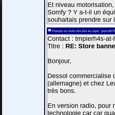
Et niveau motorisation
Somfy ? Y a-t-il un équi
souhaitais prendre sur 
Pseudo ou mots-clés liés au sujet : pierrot67
Contact : tmpierh4s-at-
Titre :
RE: Store banne
Bonjour,
Dessol commercialise d
(allemagne) et chez Le
très bons.
En version radio, pour
technologie car car qu