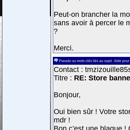
Peut-on brancher la mot
sans avoir à percer le m
?
Merci.
Pseudo ou mots-clés liés au sujet : Aide pour 
Contact : tmzizouille85
Titre :
RE: Store banne
Bonjour,
Oui bien sûr ! Votre sto
mdr !
Bon c'est une blague ! 