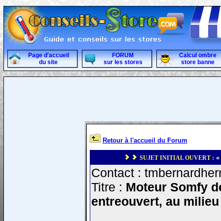
Page d'accueil
FORUM
Calcul ombre
du site
sur les stores
store banne
Retour à l'accueil du Forum
«
SUJET INITIAL OUVERT :
Contact : tmbernardher
Titre :
Moteur Somfy de 
entreouvert, au milieu