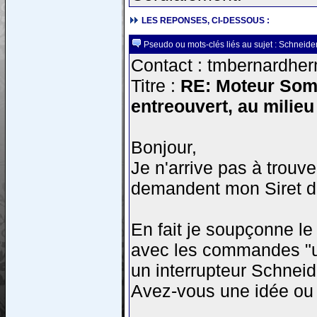
LES REPONSES, CI-DESSOUS :
Pseudo ou mots-clés liés au sujet : Schneide
Contact : tmbernardher
Titre :
RE: Moteur Somfy
entreouvert, au milieu
Bonjour,
Je n'arrive pas à trou
demandent mon Siret de
En fait je soupçonne le
avec les commandes "u
un interrupteur Schnei
Avez-vous une idée ou