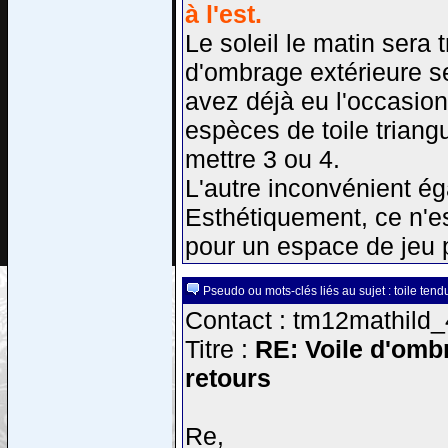
à l'est.
Le soleil le matin sera 
d'ombrage extérieure se
avez déjà eu l'occasion
espèces de toile triang
mettre 3 ou 4.
L'autre inconvénient ég
Esthétiquement, ce n'es
pour un espace de jeu p
Pseudo ou mots-clés liés au sujet : toile tend
Contact : tm12mathild_
Titre :
RE: Voile d'ombr
retours
Re,