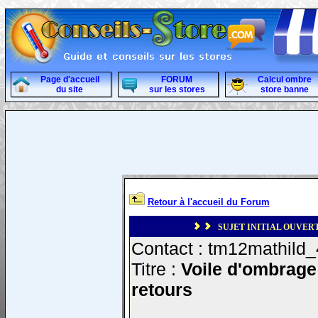
Page d'accueil
FORUM
Calcul ombre
du site
sur les stores
store banne
Retour à l'accueil du Forum
SUJET INITIAL OUVERT
Contact : tm12mathild_
Titre :
Voile d'ombrage 
retours