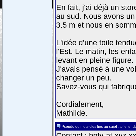
En fait, j'ai déjà un s
au sud. Nous avons un 
3.5 m et nous en somm
L'idée d'une toile tend
l'Est. Le matin, les enfa
levant en pleine figure.
J'avais pensé à une vo
changer un peu.
Savez-vous qui fabrique
Cordialement,
Mathilde.
Pseudo ou mots-clés liés au sujet : toile tend
Contact : bpfv-at-xyz.x