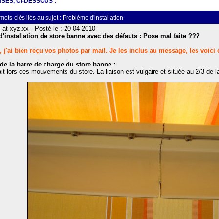
SES, CI-DESSOUS :
ots-clés liés au sujet : Problème d'installation
-at-xyz.xx - Posté le : 20-04-2010
'installation de store banne avec des défauts : Pose mal faite ???
, j'ai bien reçu vos photos par mail. Je les inclus au message, les voici 
de la barre de charge du store banne :
it lors des mouvements du store. La liaison est vulgaire et située au 2/3 de la