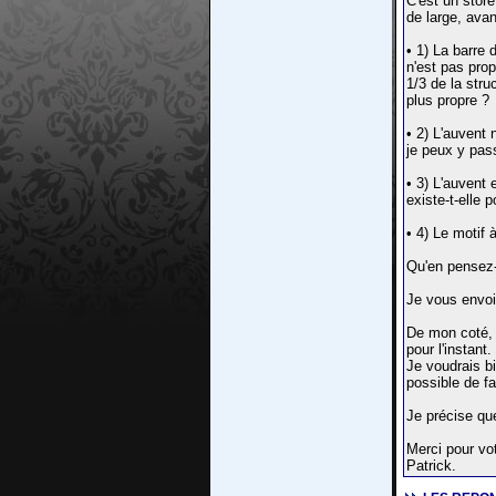
C'est un store
de large, ava
• 1) La barre 
n'est pas prop
1/3 de la stru
plus propre ?
• 2) L'auvent 
je peux y pas
• 3) L'auvent 
existe-t-elle 
• 4) Le motif 
Qu'en pensez
Je vous envoie
De mon coté, 
pour l'instant.
Je voudrais bi
possible de f
Je précise qu
Merci pour vot
Patrick.