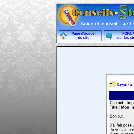
Page d'accueil
FORU
du site
sur les st
Retour à 
Contact : tmp
Titre :
Mon ins
Bonjour,
J'ai fait posé
Je voulais par