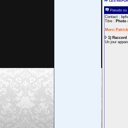
LES REPON
Pseudo ou m
Contact : bpfv
Titre :
Photo d
Merci Patrick
1) Raccord 
Un jour appara