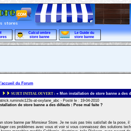
M
Calcul ombre
Le Guide du
ores
store banne
store banne
l'accueil du Forum
« Mon installation de store banne a des d
SUJET INITIAL OUVERT :
atrick.ruminski123s-at-oxylane_abc - Posté le : 19-04-2010
tallation de store banne a des défauts : Pose mal faite ?
 un store banne par Monsieur Store. Je ne suis pas très satisfait de la pose, il
tager ces problèmes avec vous et voir si vous connaissez des solutions techni