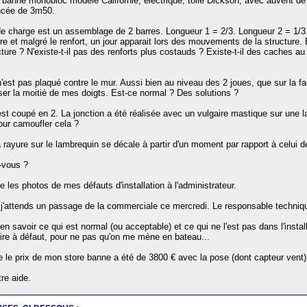
 banne monobloc modèle Californie, électrique, toile Dickson, avec auvent de 
ncée de 3m50.
de charge est un assemblage de 2 barres. Longueur 1 = 2/3. Longueur 2 = 1/3. 
re et malgré le renfort, un jour apparait lors des mouvements de la structure
cture ? N'existe-t-il pas des renforts plus costauds ? Existe-t-il des caches a
n'est pas plaqué contre le mur. Aussi bien au niveau des 2 joues, que sur la fa
ser la moitié de mes doigts. Est-ce normal ? Des solutions ?
est coupé en 2. La jonction a été réalisée avec un vulgaire mastique sur une 
pour camoufler cela ?
à rayure sur le lambrequin se décale à partir d'un moment par rapport à celui de 
-vous ?
 les photos de mes défauts d'installation à l'administrateur.
j'attends un passage de la commerciale ce mercredi. Le responsable techniq
en savoir ce qui est normal (ou acceptable) et ce qui ne l'est pas dans l'instal
aire à défaut, pour ne pas qu'on me mène en bateau...
e le prix de mon store banne a été de 3800 € avec la pose (dont capteur vent)
re aide.