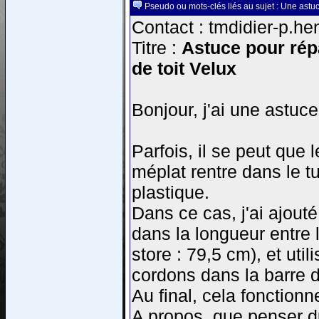
Pseudo ou mots-clés liés au sujet : Une astuc
Contact : tmdidier-p.he
Titre :
Astuce pour répa
de toit Velux
Bonjour, j'ai une astuc
Parfois, il se peut que 
méplat rentre dans le t
plastique.
Dans ce cas, j'ai ajout
dans la longueur entre
store : 79,5 cm), et util
cordons dans la barre
Au final, cela fonctionn
A propos, que penser du 