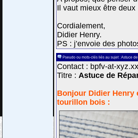
Il vaut mieux être deux 
Cordialement,
Didier Henry.
PS : j'envoie des photos
Pseudo ou mots-clés liés au sujet : Astuce de
Contact : bpfv-at-xyz.x
Titre :
Astuce de Répar
Bonjour Didier Henry 
tourillon bois :