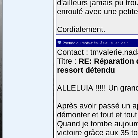
d'ailleurs jamais pu tro
enroulé avec une petit
Cordialement.
Pseudo ou mots-clés liés au sujet : dalti
Contact : tmvalerie.nad
Titre :
RE: Réparation d
ressort détendu
ALLELUIA !!!!! Un grand
Après avoir passé un a
démonter et tout et tout
Quand je tombe aujourd'h
victoire grâce aux 35 t