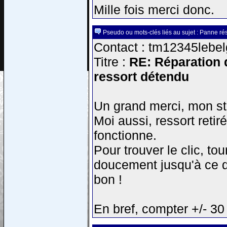
Mille fois merci donc.
Pseudo ou mots-clés liés au sujet : Panne rés
Contact : tm12345lebel
Titre :
RE: Réparation d
ressort détendu
Un grand merci, mon sto
Moi aussi, ressort retir
fonctionne.
Pour trouver le clic, to
doucement jusqu'à ce qu
bon !
En bref, compter +/- 30