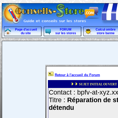
Page d'accueil
FORUM
Calcul ombre
du site
sur les stores
store banne
Retour à l'accueil du Forum
SUJET INITIAL OUVERT 
Contact : bpfv-at-xyz.xx
Titre :
Réparation de st
détendu