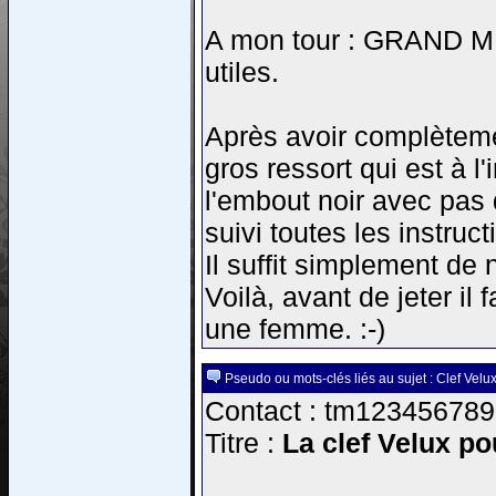
A mon tour : GRAND MER
utiles.
Après avoir complèteme
gros ressort qui est à l
l'embout noir avec pas d
suivi toutes les instruct
Il suffit simplement de 
Voilà, avant de jeter il 
une femme. :-)
Pseudo ou mots-clés liés au sujet : Clef Velu
Contact : tm123456789a
Titre :
La clef Velux pou