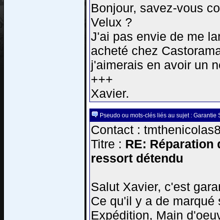
Bonjour, savez-vous com
Velux ?
J'ai pas envie de me l
acheté chez Castorama a
j'aimerais en avoir un 
+++
Xavier.
Pseudo ou mots-clés liés au sujet : Garantie 
Contact : tmthenicolas
Titre :
RE: Réparation d
ressort détendu
Salut Xavier, c'est gara
Ce qu'il y a de marqué s
Expédition, Main d'oeu