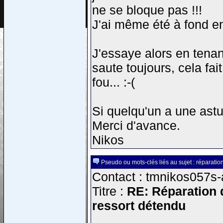
ne se bloque pas !!!
J'ai même été à fond en 
J'essaye alors en tenan
saute toujours, cela fa
fou... :-(
Si quelqu'un a une ast
Merci d'avance.
Nikos
Pseudo ou mots-clés liés au sujet : réparation
Contact : tmnikos057s-a
Titre :
RE: Réparation d
ressort détendu