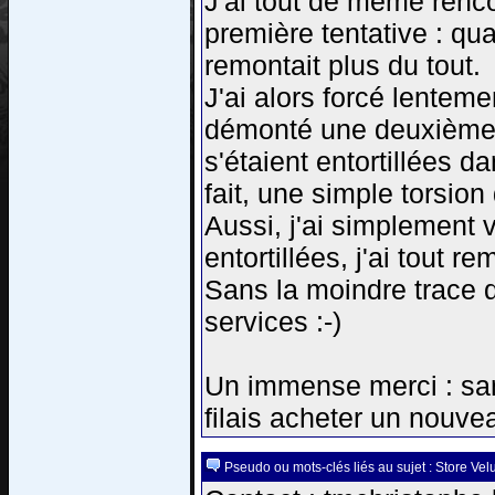
J'ai tout de même renco
première tentative : qua
remontait plus du tout.
J'ai alors forcé lentemen
démonté une deuxième fo
s'étaient entortillées 
fait, une simple torsion
Aussi, j'ai simplement v
entortillées, j'ai tout
Sans la moindre trace 
services :-)
Un immense merci : san
filais acheter un nouve
Pseudo ou mots-clés liés au sujet : Store Vel