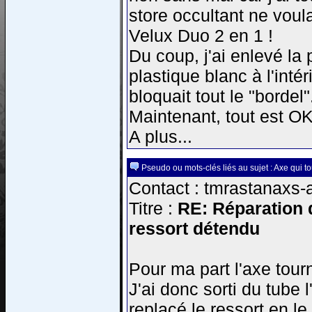
store occultant ne voul
Velux Duo 2 en 1 !
Du coup, j'ai enlevé la 
plastique blanc à l'intér
bloquait tout le "bordel"
Maintenant, tout est OK
A plus...
Pseudo ou mots-clés liés au sujet : Axe qui t
Contact : tmrastanaxs-
Titre :
RE: Réparation d
ressort détendu
Pour ma part l'axe tour
J'ai donc sorti du tube l
replacé le ressort en le