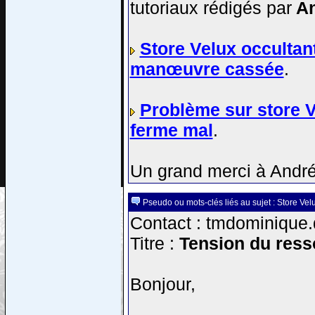
tutoriaux rédigés par
An
Store Velux occultant
manœuvre cassée
.
Problème sur store Ve
ferme mal
.
Un grand merci à André
Pseudo ou mots-clés liés au sujet : Store Vel
Contact : tmdominique.
Titre :
Tension du resso
Bonjour,