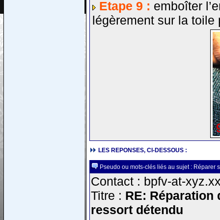
Etape 9 :
emboîter l’
légèrement sur la toile
LES REPONSES, CI-DESSOUS :
Pseudo ou mots-clés liés au sujet : Réparer s
Contact : bpfv-at-xyz.xx
Titre :
RE: Réparation d
ressort détendu