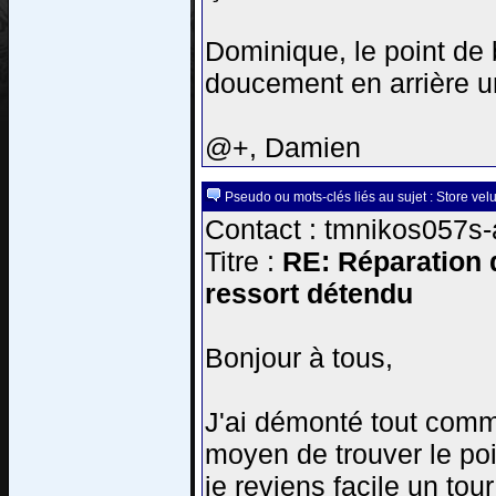
Dominique, le point de 
doucement en arrière un
@+, Damien
Pseudo ou mots-clés liés au sujet : Store velu
Contact : tmnikos057s-a
Titre :
RE: Réparation d
ressort détendu
Bonjour à tous,
J'ai démonté tout comm
moyen de trouver le poin
je reviens facile un tour 