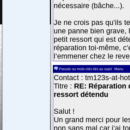
nécessaire (bâche...).
Je ne crois pas qu'ils t
une panne bien grave, l
petit ressort qui est dét
réparation toi-même, c'
l’emmener chez le reven
Pseudo ou mots-clés liés au sujet : Manu
Contact : tm123s-at-hot
Titre :
RE: Réparation d
ressort détendu
Salut !
Un grand merci pour les
non sans mal car j'ai tou