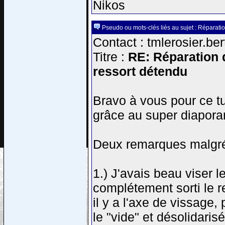
Nikos
Pseudo ou mots-clés liés au sujet : Réparatio
Contact : tmlerosier.be
Titre :
RE: Réparation d
ressort détendu
Bravo à vous pour ce tut
grâce au super diaporam
Deux remarques malgré 
1.) J'avais beau viser l
complétement sorti le re
il y a l'axe de vissage,
le "vide" et désolidarisé