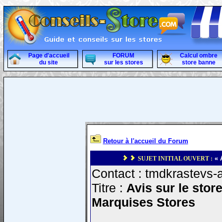
Page d'accueil
FORUM
Calcul ombre
du site
sur les stores
store banne
Retour à l'accueil du Forum
« 
SUJET INITIAL OUVERT :
Contact : tmdkrastevs-a
Titre :
Avis sur le stor
Marquises Stores