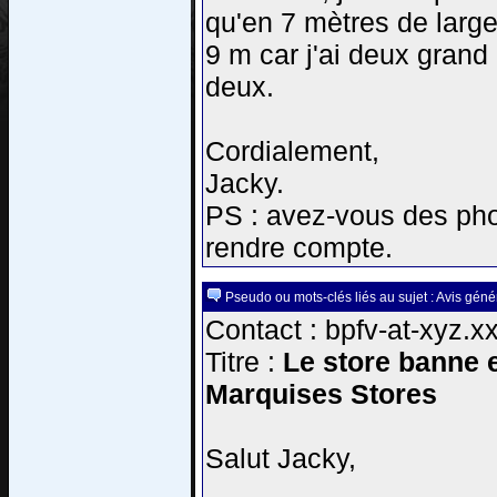
qu'en 7 mètres de large
9 m car j'ai deux grand 
deux.
Cordialement,
Jacky.
PS : avez-vous des phot
rendre compte.
Pseudo ou mots-clés liés au sujet : Avis géné
Contact : bpfv-at-xyz.x
Titre :
Le store banne e
Marquises Stores
Salut Jacky,