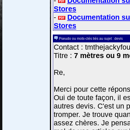
-
Documentation su
Stores
-
Documentation su
Stores
Pseudo ou mots-clés liés au sujet : devis
Contact : tmthejackyfou
Titre :
7 mètres ou 9 mè
Re,
Merci pour cette répons
Oui de toute façon, il e
autres devis. C'est un 
tromper. Je trouve qua
assez chères. Je pensai