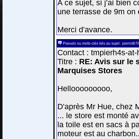
A ce sujet, si j'ai bien
une terrasse de 9m on 
Merci d'avance.
Pseudo ou mots-clés liés au sujet : pierrot67
Contact : tmpierh4s-at-
Titre :
RE: Avis sur le 
Marquises Stores
Hellooooooooo,
D'après Mr Hue, chez M
... le store est monté a
la toile est en sacs à p
moteur est au charbon..