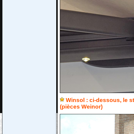
Winsol : ci-dessous, le 
(pièces Weinor)