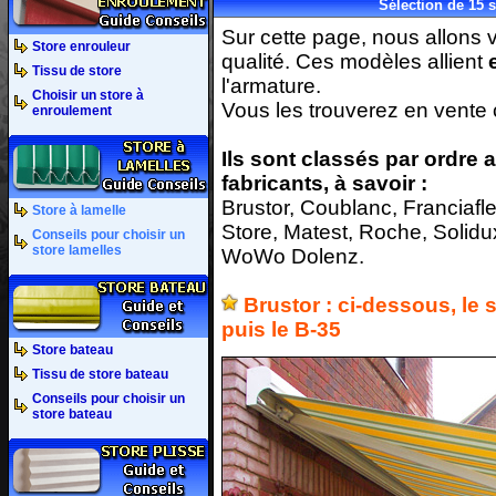
Sélection de 15 s
Sur cette page, nous allons 
Store enrouleur
qualité. Ces modèles allient
Tissu de store
l'armature.
Choisir un store à
Vous les trouverez en vente 
enroulement
Ils sont classés par ordre
fabricants, à savoir :
Brustor, Coublanc, Franciafl
Store à lamelle
Store, Matest, Roche, Solidu
Conseils pour choisir un
store lamelles
WoWo Dolenz.
Brustor : ci-dessous, le 
puis le B-35
Store bateau
Tissu de store bateau
Conseils pour choisir un
store bateau