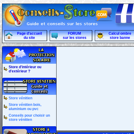
Page d'accueil
FORUM
Calcul ombre
du site
sur les stores
store banne
Store d'intérieur ou
d'extérieur ?
Store vénitien
Store vénitien bois,
aluminium ou pvc
Conseils pour choisir un
store vénitien